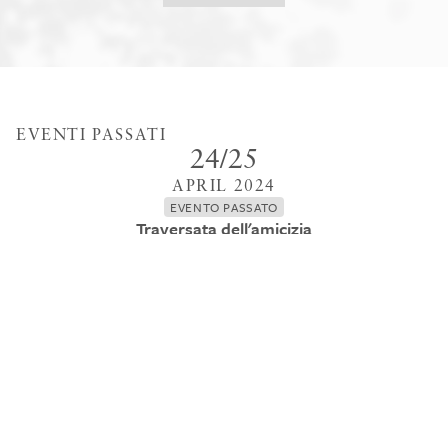
EVENTI PASSATI
24
/
25
APRIL
2024
EVENTO PASSATO
Traversata dell'amicizia
Regata sul percorso Chioggia Rovigno Portopiccolo.
01
/
02
JUNE
2024
EVENTO PASSATO
Trofeo Portopiccolo Classic
Rgata aperta alle imbarcazioni d'epoca e classiche.