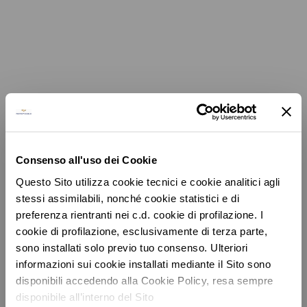
L’incantevole
Wellness Resort
Consenso all'uso dei Cookie
Portopiccolo: un nuovo borgo dedicato al
benessere.
Residenze, hotel, spa, yacht club e molto
Questo Sito utilizza cookie tecnici e cookie analitici agli
stessi assimilabili, nonché cookie statistici e di
altro.
preferenza rientranti nei c.d. cookie di profilazione. I
cookie di profilazione, esclusivamente di terza parte,
sono installati solo previo tuo consenso. Ulteriori
informazioni sui cookie installati mediante il Sito sono
disponibili accedendo alla Cookie Policy, resa sempre
disponibile all’interno del Sito