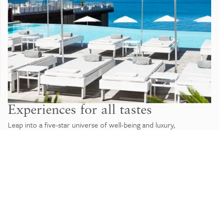
Experiences for all tastes
Leap into a five-star universe of well-being and luxury,
characterised by excellent hospitality.
Portopiccolo Beach Club
is
a place unlike any other
combining tradition and elegance,
nature and modernity, to offer you the most authentic wellness
and relaxation.
Choose how to best enjoy the sea.
HARBOUR POOL
THE TERRACES
MAIN POO